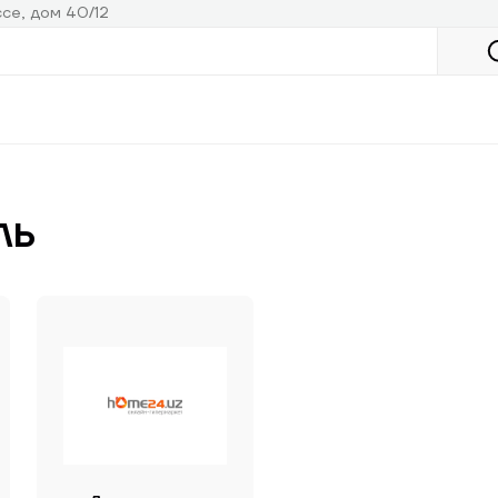
се, дом 40/12
ль