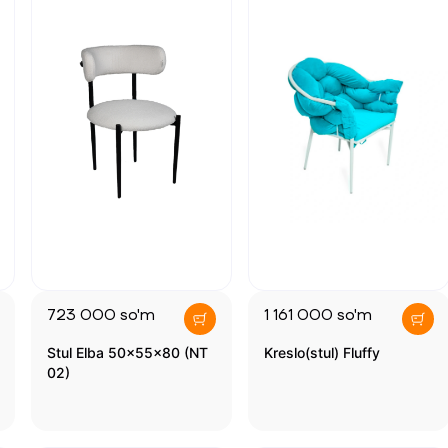
723 000
so'm
1 161 000
so'm
Stul Elba 50x55x80 (NT
Kreslo(stul) Fluffy
02)