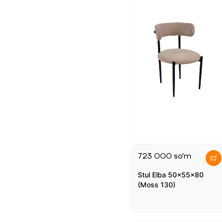
723 000
so'm
Stul Elba 50x55x80
(Moss 130)