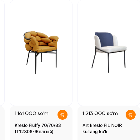
1 161 000
so'm
1 213 000
so'm
Kreslo Fluffy 70/70/83
Art kreslo FIL NOIR
(T12306-Жёлтый)
kulrang ko'k