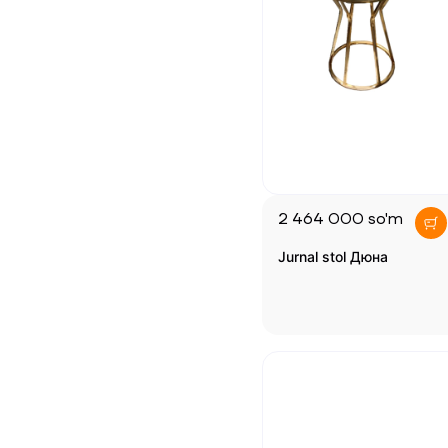
2 464 000
so'm
Jurnal stol Дюна