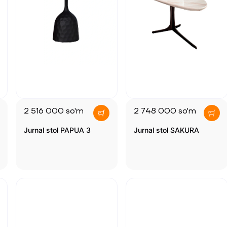
2 516 000
so'm
2 748 000
so'm
Jurnal stol PAPUA 3
Jurnal stol SAKURA