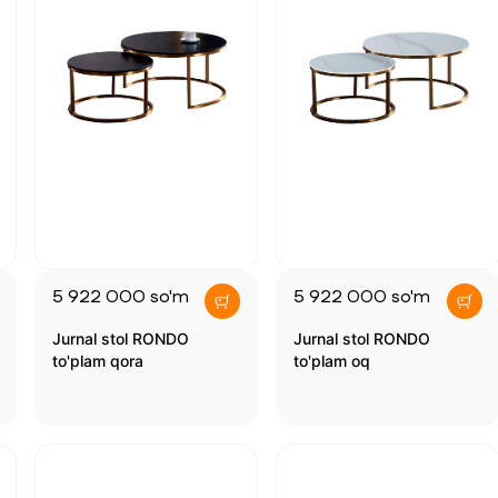
5 922 000
so'm
5 922 000
so'm
Jurnal stol RONDO
Jurnal stol RONDO
to'plam qora
to'plam oq