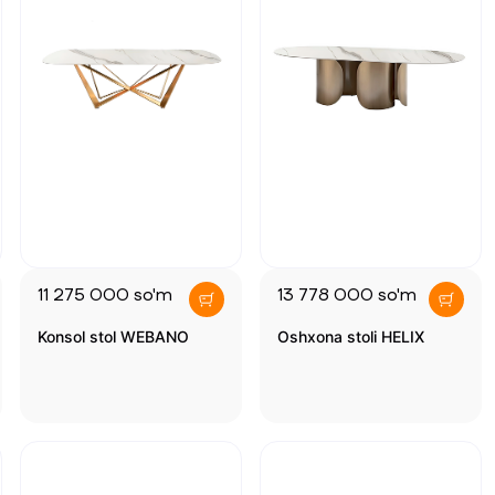
11 275 000
so'm
13 778 000
so'm
Konsol stol WEBANO
Oshxona stoli HELIX