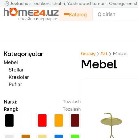
Joylashuv
:
Toshkent shahri, Yashnobod tumani, Oxangaron sh
Katalog
Kategoriyalar
Asosiy
Art
Mebel
Mebel
Mebel
Stollar
Kreslolar
Puflar
Narxi
:
Tozalash
Rangi
:
Tozalash