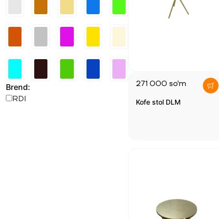
271 000
so'm
Brend
:
RDI
Kofe stol DLM