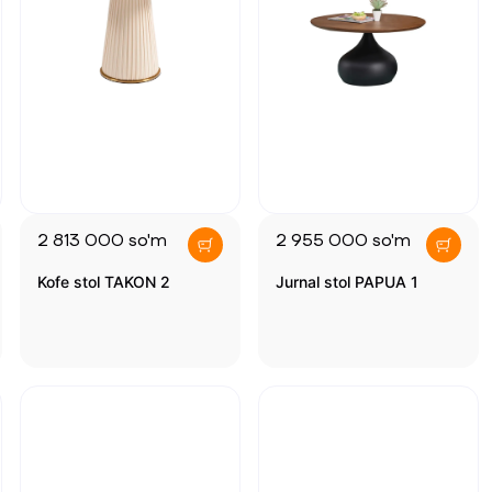
2 813 000
so'm
2 955 000
so'm
Kofe stol TAKON 2
Jurnal stol PAPUA 1