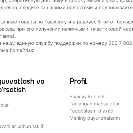
ар, оперативную доставку и сборку мебели у вас дома.
дневно, следите за нашими новостями и подписывайте
азанные товары по Ташкенту и в радиусе 5 км от больш
 заказа при его получении наличными, пластиковой ка
танта).
в нашу единую службу поддержки по номеру 200 7 002
ома home24.uz!
quvvatlash va
Profil
'rsatish
Shaxsiy kabinet
Tanlangan mahsulotlar
blar
Taqqoslash ro'yxati
Mening buyurtmalarim
vchilar uchun taklif