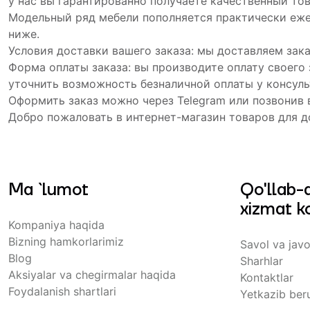
у нас вы гарантированно получаете качественный тов
Модельный ряд мебели пополняется практически еже
ниже.
Условия доставки вашего заказа: мы доставляем зак
Форма оплаты заказа: вы производите оплату своего
уточнить возможность безналичной оплаты у консуль
Оформить заказ можно через Telegram или позвонив 
Добро пожаловать в интернет-магазин товаров для д
Ma `lumot
Qo'llab-
xizmat ko
Kompaniya haqida
Bizning hamkorlarimiz
Savol va javo
Blog
Sharhlar
Aksiyalar va chegirmalar haqida
Kontaktlar
Foydalanish shartlari
Yetkazib beru