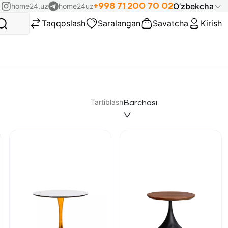
+998 71 200 70 02
O’zbekcha
home24.uz
home24uz
Taqqoslash
Saralangan
Savatcha
Kirish
Tartiblash
Barchasi