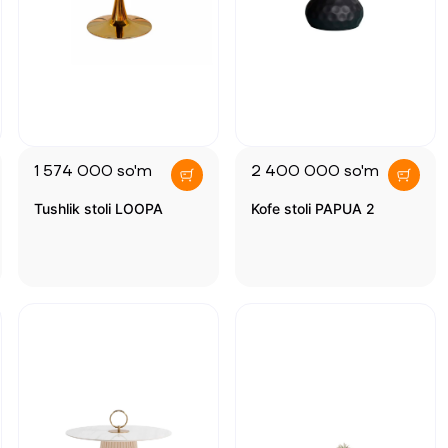
1 574 000
so'm
2 400 000
so'm
Tushlik stoli LOOPA
Kofe stoli PAPUA 2