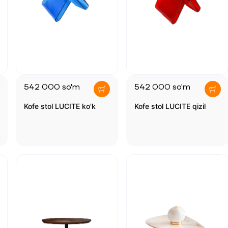
542 000
so'm
542 000
so'm
Kofe stol LUCITE ko'k
Kofe stol LUCITE qizil