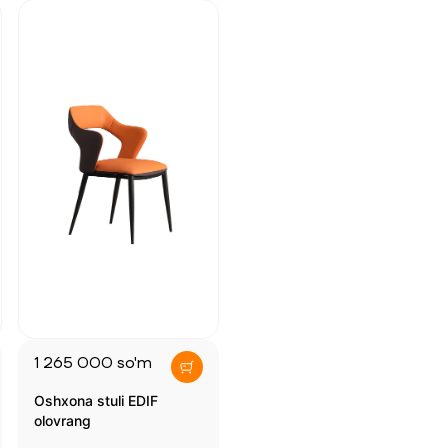
1 265 000
so'm
Oshxona stuli EDIF
olovrang