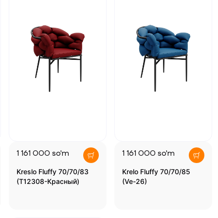
1 161 000
so'm
1 161 000
so'm
Kreslo Fluffy 70/70/83
Krelo Fluffy 70/70/85
(T12308-Красный)
(Ve-26)