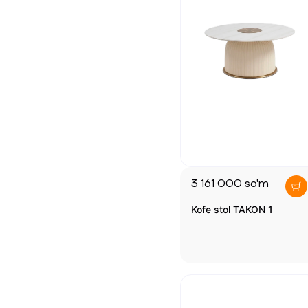
3 161 000
so'm
Kofe stol TAKON 1